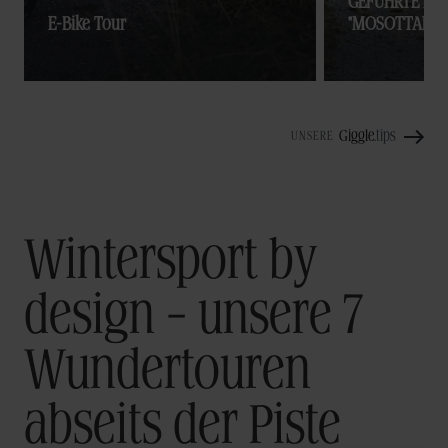
GEFÜHRTE E-
E-Bike Tour
"MOSOTTALM" -
Giggle
.tips
UNSERE
Wintersport by
design – unsere 7
Wundertouren
abseits der Piste