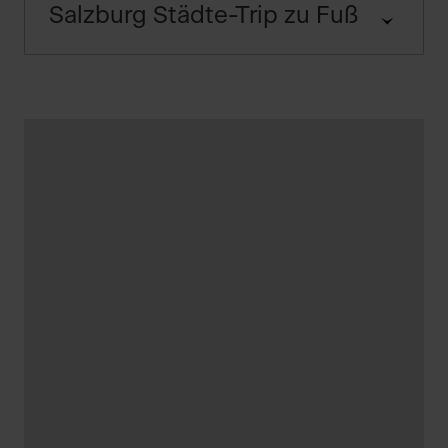
Strecke:
Salzburg Städte-Trip zu Fuß
Ausgangspunkt:
Schwierigkeit:
Dauer:
Ausgangspunkt: