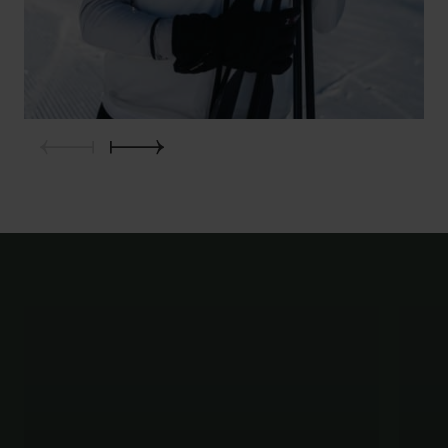
Sôha Club
Gutscheine
+43 6412 61 71
hotel@oberforsthof.at
DE