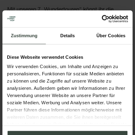
Mit unseren 7 „Wundertouren“ könnt ihr die
Faszination „Winter Wonderland“ ganz intensiv
und abseits des Trubels erleben. Alle Touren sind
als Selbsterfahrungs-Trip konzipiert, für alle
Zustimmung
Details
Über Cookies
Könnensstufen geeignet und komplett
vororganisiert – optional auch mit der
Diese Webseite verwendet Cookies
passenden Jause dazu.
Wir verwenden Cookies, um Inhalte und Anzeigen zu
personalisieren, Funktionen für soziale Medien anbieten
zu können und die Zugriffe auf unsere Website zu
analysieren. Außerdem geben wir Informationen zu Ihrer
Schneeschuh-Wanderung zu
Verwendung unserer Website an unsere Partner für
den Lackenalmen in Flachau
soziale Medien, Werbung und Analysen weiter. Unsere
Partner führen diese Informationen möglicherweise mit
weiteren Daten zusammen, die Sie ihnen bereitgestellt
Eislaufen am Zeller See
haben oder die sie im Rahmen Ihrer Nutzung der Dienste
gesammelt haben.