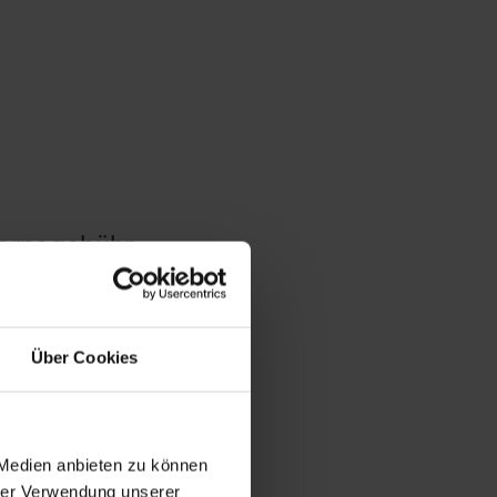
tornogebühr
tornogebühr
Über Cookies
 Medien anbieten zu können
hrer Verwendung unserer