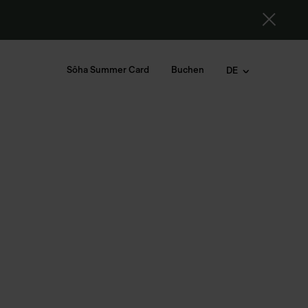
Sôha Summer Card
Buchen
DE