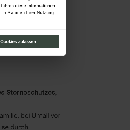
 führen diese Informationen
ebühr
ie im Rahmen Ihrer Nutzung
Cookies zulassen
bühr
nes Stornoschutzes,
milie, bei Unfall vor
ise durch