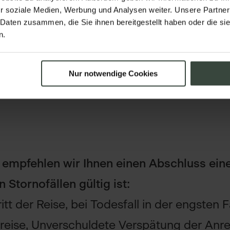
r soziale Medien, Werbung und Analysen weiter. Unsere Partner
 Anreise kostenfrei, danach 100 % Stornog
 Daten zusammen, die Sie ihnen bereitgestellt haben oder die s
n.
07.2026, 15.09.2026– 26.10.2026)
Nur notwendige Cookies
Anreise kostenfrei, danach 100 % Stornoge
le empfehlen wir Ihnen einen Abschluss ei
 Stornofällen gültig ist:
itt der Reise, bei Todesfall in der engsten Fa
reise, Unverschuldete Verspätung der Anre