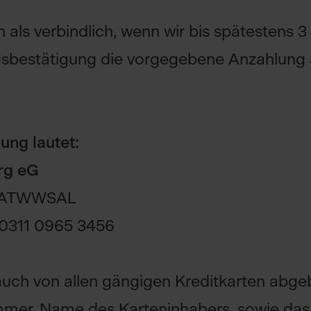
 als verbindlich, wenn wir bis spätestens
ngsbestätigung die vorgegebene Anzahlung
ung lautet:
rg eG
ATWWSAL
0311 0965 3456
uch von allen gängigen Kreditkarten abge
ummer, Name des Karteninhabers, sowie da