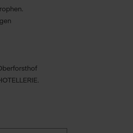
rophen.
ngen
Oberforsthof
OTELLERIE.