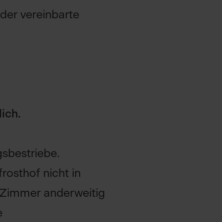
 der vereinbarte
lich.
sbestriebe.
rosthof nicht in
 Zimmer anderweitig
e