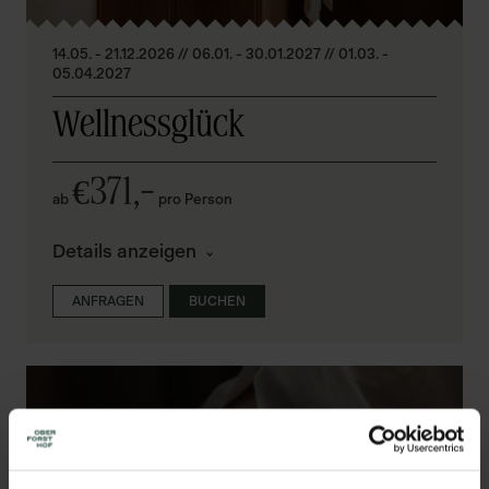
14.05. - 21.12.2026 // 06.01. - 30.01.2027 // 01.03. -
05.04.2027
Wellnessglück
371,–
€
ab
pro Person
Details anzeigen
ANFRAGEN
BUCHEN