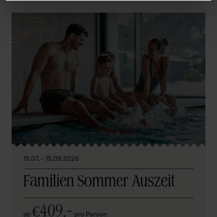
15.07. - 15.09.2026
Familien Sommer Auszeit
409,–
€
ab
pro Person