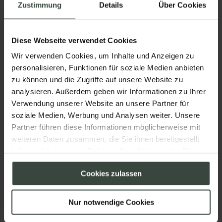
Zustimmung
Details
Über Cookies
Diese Webseite verwendet Cookies
Wir verwenden Cookies, um Inhalte und Anzeigen zu
personalisieren, Funktionen für soziale Medien anbieten
zu können und die Zugriffe auf unsere Website zu
analysieren. Außerdem geben wir Informationen zu Ihrer
14.05. - 01.12.2026 // 06.01. - 30.01.2027 // 01.03. -
Verwendung unserer Website an unsere Partner für
05.04.2027
soziale Medien, Werbung und Analysen weiter. Unsere
Babymoon
Partner führen diese Informationen möglicherweise mit
weiteren Daten zusammen, die Sie ihnen bereitgestellt
haben oder die sie im Rahmen Ihrer Nutzung der Dienste
420,–
€
ab
pro Person
gesammelt haben.
Cookies zulassen
Details anzeigen
Nur notwendige Cookies
ANFRAGEN
BUCHEN