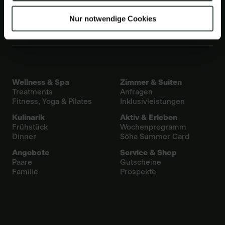
Nur notwendige Cookies
Wellness & Spa
Zimmer & Suiten
Treatments
Anfragen
Fitness, Yoga & Pilates
Inklusivleistungen
Kulinarik
Aktiv & Erleben
Frühstück
Wochenprogramm
Dinner
Sôha Summer Card
Angebote
Service & Shop
Paare
Gutscheine
Familie
Prospekte