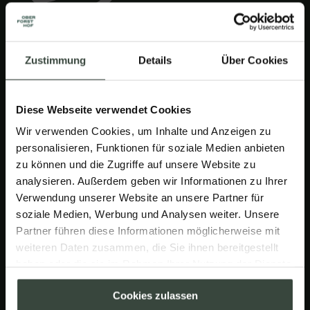
HOTEL OBERFORSTHOF
Alpendorf 11,
Zustimmung
Sôha Club
Details
Über Cookies
5600 St. Johann
Route planen
Diese Webseite verwendet Cookies
Gutscheine
Wir verwenden Cookies, um Inhalte und Anzeigen zu
personalisieren, Funktionen für soziale Medien anbieten
zu können und die Zugriffe auf unsere Website zu
analysieren. Außerdem geben wir Informationen zu Ihrer
+43 6412 61 71
Verwendung unserer Website an unsere Partner für
hotel@oberforsthof.at
soziale Medien, Werbung und Analysen weiter. Unsere
+43 6412 61 71
Partner führen diese Informationen möglicherweise mit
hotel@oberforsthof.at
weiteren Daten zusammen, die Sie ihnen bereitgestellt
haben oder die sie im Rahmen Ihrer Nutzung der Dienste
gesammelt haben.
DE
Cookies zulassen