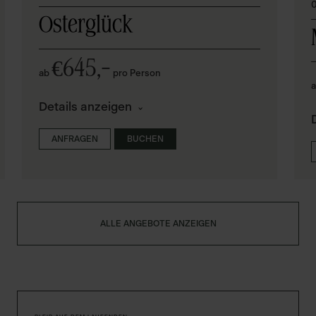
0
Osterglück
645,–
€
ab
pro Person
Details anzeigen
ANFRAGEN
BUCHEN
ALLE ANGEBOTE ANZEIGEN