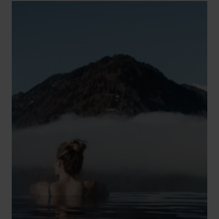
Sôha Club
Gutscheine
+43 6412 61 71
hotel@oberforsthof.at
DE