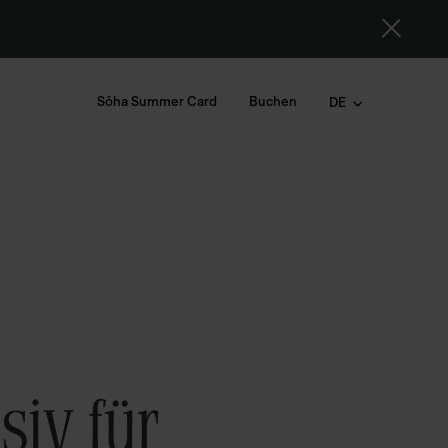
Sôha Summer Card
Buchen
DE
siv für