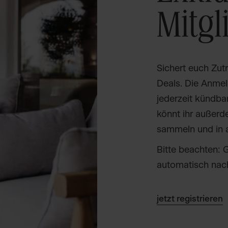
Mitgl
Sichert euch Zutr
Deals. Die Anmel
jederzeit kündbar
könnt ihr außerd
sammeln und in al
Bitte beachten: G
automatisch nac
jetzt registrieren