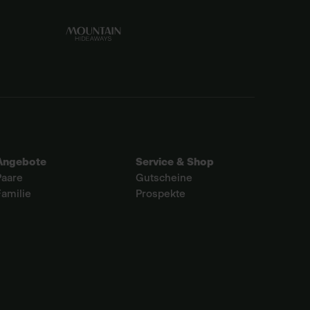
Angebote
Service & Shop
Paare
Gutscheine
Familie
Prospekte
+43 6412 61 71
hotel@oberforsthof.at